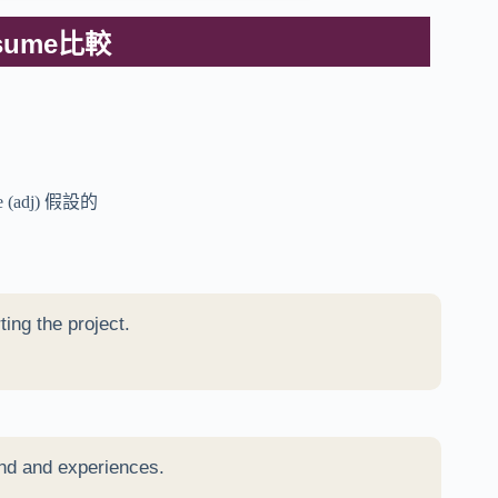
esume比較
e (adj) 假設的
ting the project.
nd and experiences.