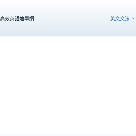
跳
至
主
高效英語速學網
英文文法
要
內
容