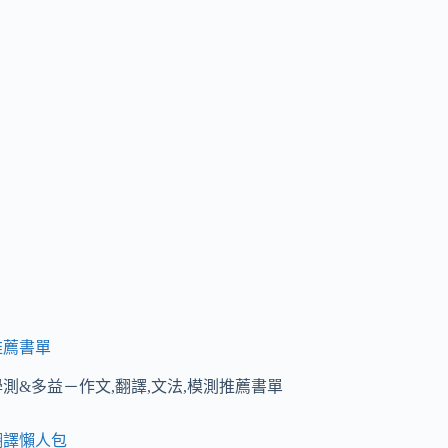
推薦書單
學測&多益－作文,翻譯,文法,模測推薦書單
翻譯懶人包