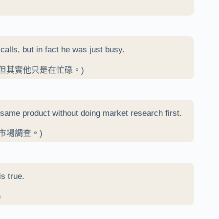
alls, but in fact he was just busy.
況，但其實他只是在忙碌。)
 same product without doing market research first.
市場調查。)
s true.
)